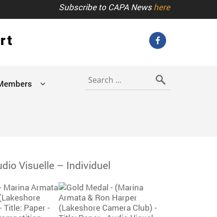
Subscribe to CAPA News
here
rt
Search
for:
Members
io Visuelle – Individuel