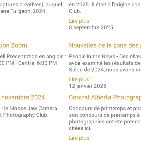
Captures créatives), auquel
en 2025. Il était à l'origine
Shane Turgeon, 2024
Club.
Lire plus "
8 septembre 2025
tion Zoom
Nouvelles de la zone des 
ll Présentation en anglais :
People in the News - Des niv
00 PM - Central 6:00 PM
avoir examiné les résultats d
Salon de 2024, nous avons mi
Lire plus "
12 janvier 2025
ur novembre 2024
Central Alberta Photogra
PA : le Moose Jaw Camera
Concours de printemps et pho
rt Photography Club.
son concours de printemps à 
photographies ont été présen
citées ici.
Lire plus "