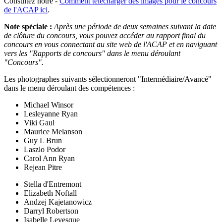
Consultez notre -
Comment télécharger des images pour le concours
de l'ACAP ici
.
Note spéciale :
Après une période de deux semaines suivant la date
de clôture du concours, vous pouvez accéder au rapport final du
concours en vous connectant au site web de l'ACAP et en naviguant
vers les "Rapports de concours" dans le menu déroulant
"Concours".
Les photographes suivants sélectionneront "Intermédiaire/Avancé"
dans le menu déroulant des compétences :
Michael Winsor
Lesleyanne Ryan
Viki Gaul
Maurice Melanson
Guy L Brun
Laszlo Podor
Carol Ann Ryan
Rejean Pitre
Stella d'Entremont
Elizabeth Noftall
Andzej Kajetanowicz
Darryl Robertson
Isabelle Levesque