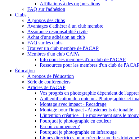
Affiliations à des organisations
FAQ sur l'adhésion
Clubs
À propos des clubs
Avantages d'adhérer à un club membre
Assurance responsabilité civile
Achat d'une adhésion au club
FAQ sur les clubs
Trouver un club membre de l'ACAP
Membres d'un club CAPA
Info pour les membres d'un club de l'ACAP
Ressources pour les membres d'un club de l'ACA
Éducation
À propos de l'éducation
Série de conférenciers
Articles de l'ACAP
Vos progrès en photographie dépendent de l'appren
Authentification du contenu - Photographies et ima
Montage avec impact - Recadrage
Montage pour l'impact - Ajustements de tonalité
L'intention créatrice - Le mouvement sans le mou
Pourquoi je photographie en couleur
Par où commencer ?
Pourquoi je photographie en infrarouge
Lignes directrices pour créer de superbes triptyque