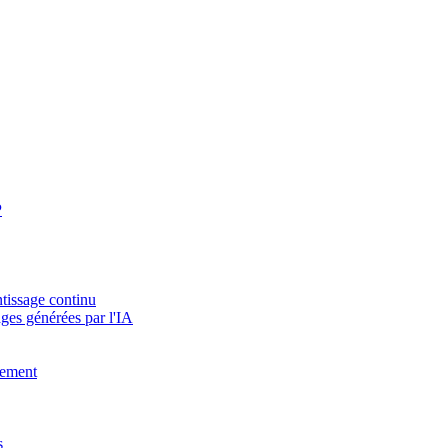
P
tissage continu
ges générées par l'IA
vement
s