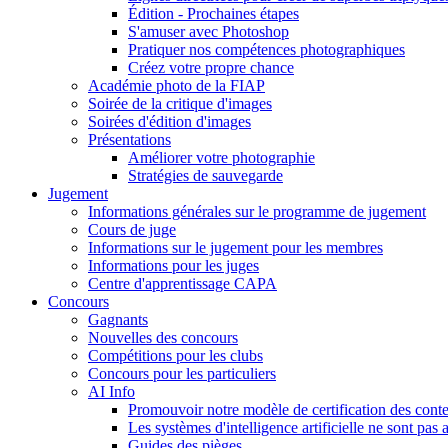
Édition - Prochaines étapes
S'amuser avec Photoshop
Pratiquer nos compétences photographiques
Créez votre propre chance
Académie photo de la FIAP
Soirée de la critique d'images
Soirées d'édition d'images
Présentations
Améliorer votre photographie
Stratégies de sauvegarde
Jugement
Informations générales sur le programme de jugement
Cours de juge
Informations sur le jugement pour les membres
Informations pour les juges
Centre d'apprentissage CAPA
Concours
Gagnants
Nouvelles des concours
Compétitions pour les clubs
Concours pour les particuliers
AI Info
Promouvoir notre modèle de certification des cont
Les systèmes d'intelligence artificielle ne sont pas 
Guides des pièges