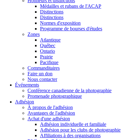
Honneurs et distinctions
Médailles et rubans de l'ACAP
Distinctions
Distinctions
Normes d'exposition
Programme de bourses d'études
Zones
Atlantique
Québec
Ontario
Prairie
Pacifique
Commanditaires
Faire un don
Nous contacter
Événements
Conférence canadienne de la photographie
Promenade photographique
Adhésion
À propos de l'adhésion
Avantages de l'adhésion
Achat d'une adhésion
Adhésion individuelle et familiale
Adhésion pour les clubs de photographie
Affiliations à des organisations