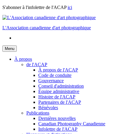
Skip
S'abonner à l'infolettre de l'ACAP
ici
to
content
L'Association canadienne d'art photographique
Menu
À propos
de l'ACAP
À propos de l'ACAP
Code de conduite
Gouvernance
Conseil d'administration
Équipe administrative
Histoire de l'ACAP
Partenaires de l'ACAP
Bénévoles
Publications
Dernières nouvelles
Canadian Photography Canadienne
Infolettre de l'ACAP