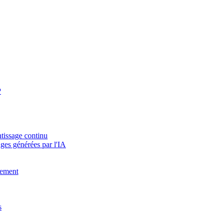
P
tissage continu
ges générées par l'IA
vement
s