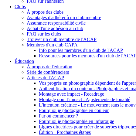
FAQ sur l'adhésion
Clubs
À propos des clubs
Avantages d'adhérer à un club membre
Assurance responsabilité civile
Achat d'une adhésion au club
FAQ sur les clubs
Trouver un club membre de l'ACAP
Membres d'un club CAPA
Info pour les membres d'un club de l'ACAP
Ressources pour les membres d'un club de l'ACA
Éducation
À propos de l'éducation
Série de conférenciers
Articles de l'ACAP
Vos progrès en photographie dépendent de l'appren
Authentification du contenu - Photographies et ima
Montage avec impact - Recadrage
Montage pour l'impact - Ajustements de tonalité
L'intention créatrice - Le mouvement sans le mou
Pourquoi je photographie en couleur
Par où commencer ?
Pourquoi je photographie en infrarouge
Lignes directrices pour créer de superbes triptyque
Édition - Prochaines étapes