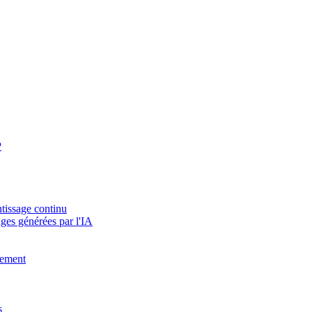
P
tissage continu
ges générées par l'IA
vement
s