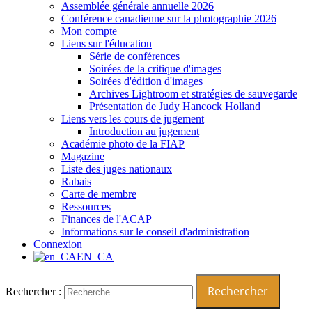
Assemblée générale annuelle 2026
Conférence canadienne sur la photographie 2026
Mon compte
Liens sur l'éducation
Série de conférences
Soirées de la critique d'images
Soirées d'édition d'images
Archives Lightroom et stratégies de sauvegarde
Présentation de Judy Hancock Holland
Liens vers les cours de jugement
Introduction au jugement
Académie photo de la FIAP
Magazine
Liste des juges nationaux
Rabais
Carte de membre
Ressources
Finances de l'ACAP
Informations sur le conseil d'administration
Connexion
EN_CA
Rechercher :