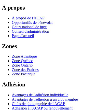
À propos
À propos de l'ACAP
Opportunités de bénévolat
Cours national de juge
Conseil d'administration
Page d'accueil
Zones
Zone Atlantique
Zone Québec
Zone Ontario
Zone des Prairies
Zone Pacifique
Adhésion
Avantages de l'adhésion individuelle
Avantages de l'adhésion à un club membre
Clubs de photographie de l'ACAP
Adhésion à l'ACAP ou renouvellement