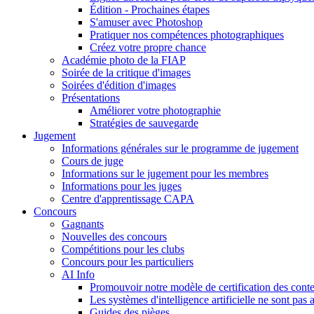
Édition - Prochaines étapes
S'amuser avec Photoshop
Pratiquer nos compétences photographiques
Créez votre propre chance
Académie photo de la FIAP
Soirée de la critique d'images
Soirées d'édition d'images
Présentations
Améliorer votre photographie
Stratégies de sauvegarde
Jugement
Informations générales sur le programme de jugement
Cours de juge
Informations sur le jugement pour les membres
Informations pour les juges
Centre d'apprentissage CAPA
Concours
Gagnants
Nouvelles des concours
Compétitions pour les clubs
Concours pour les particuliers
AI Info
Promouvoir notre modèle de certification des cont
Les systèmes d'intelligence artificielle ne sont pas 
Guides des pièges