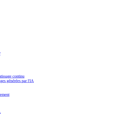
P
tissage continu
ges générées par l'IA
vement
s