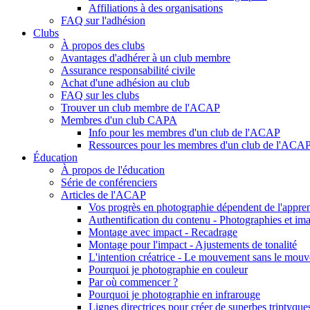
Affiliations à des organisations
FAQ sur l'adhésion
Clubs
À propos des clubs
Avantages d'adhérer à un club membre
Assurance responsabilité civile
Achat d'une adhésion au club
FAQ sur les clubs
Trouver un club membre de l'ACAP
Membres d'un club CAPA
Info pour les membres d'un club de l'ACAP
Ressources pour les membres d'un club de l'ACA
Éducation
À propos de l'éducation
Série de conférenciers
Articles de l'ACAP
Vos progrès en photographie dépendent de l'appren
Authentification du contenu - Photographies et ima
Montage avec impact - Recadrage
Montage pour l'impact - Ajustements de tonalité
L'intention créatrice - Le mouvement sans le mou
Pourquoi je photographie en couleur
Par où commencer ?
Pourquoi je photographie en infrarouge
Lignes directrices pour créer de superbes triptyque