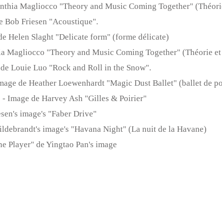
Cynthia Magliocco "Theory and Music Coming Together" (Théorie
de Bob Friesen "Acoustique".
de Helen Slaght "Delicate form" (forme délicate)
hia Magliocco "Theory and Music Coming Together" (Théorie et
e de Louie Luo "Rock and Roll in the Snow".
 Image de Heather Loewenhardt "Magic Dust Ballet" (ballet de p
e - Image de Harvey Ash "Gilles & Poirier"
iesen's image's "Faber Drive"
Hildebrandt's image's "Havana Night" (La nuit de la Havane)
one Player" de Yingtao Pan's image