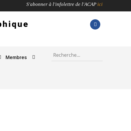
S'abonner à l'infolettre de l'ACAP
ici
phique
Membres