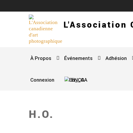
L'Association
À Propos
Événements
Adhésion
Connexion
EN_CA
H.O.