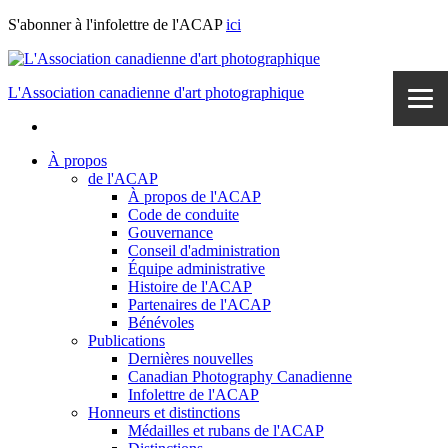
Skip
S'abonner à l'infolettre de l'ACAP
ici
to
content
L'Association canadienne d'art photographique
À propos
de l'ACAP
À propos de l'ACAP
Code de conduite
Gouvernance
Conseil d'administration
Équipe administrative
Histoire de l'ACAP
Partenaires de l'ACAP
Bénévoles
Publications
Dernières nouvelles
Canadian Photography Canadienne
Infolettre de l'ACAP
Honneurs et distinctions
Médailles et rubans de l'ACAP