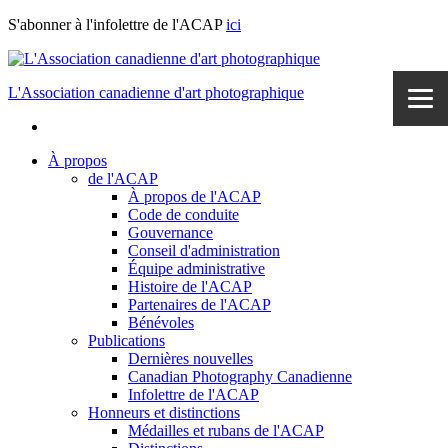
Skip
S'abonner à l'infolettre de l'ACAP
ici
to
content
L'Association canadienne d'art photographique
À propos
de l'ACAP
À propos de l'ACAP
Code de conduite
Gouvernance
Conseil d'administration
Équipe administrative
Histoire de l'ACAP
Partenaires de l'ACAP
Bénévoles
Publications
Dernières nouvelles
Canadian Photography Canadienne
Infolettre de l'ACAP
Honneurs et distinctions
Médailles et rubans de l'ACAP