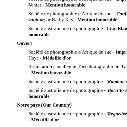
Venter -
Mention honorable
Société de photographie d'Afrique du sud - '
Confr
vautour
par Kathy Kay -
Mention honorable
Société australienne de photographie -
Lion Elan
honorable
Ouvert
Société de photographie d'Afrique du sud -
Impre
Haye
- Médaille d'or
Association canadienne d'art photographique '
Le
-
Mention honorable
Société australienne de photographie - '
Rambo
pa
Société australienne de photographie - '
Born To 
honorable
Notre pays (Our Country)
Société australienne de photographie - '
Regarder 
-
Médaille d'or