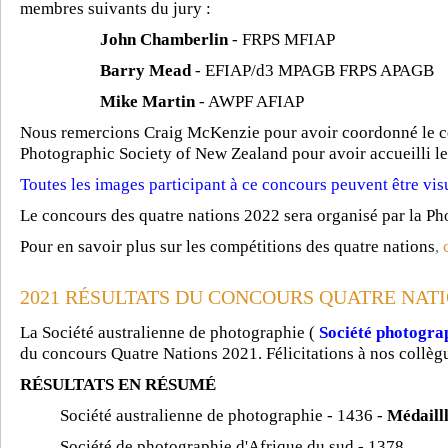
membres suivants du jury :
John Chamberlin
- FRPS MFIAP
Barry Mead
- EFIAP/d3 MPAGB FRPS APAGB
Mike Martin
- AWPF AFIAP
Nous remercions Craig McKenzie pour avoir coordonné le co
Photographic Society of New Zealand pour avoir accueilli l
Toutes les images participant à ce concours peuvent être visu
Le concours des quatre nations 2022 sera organisé par la Ph
Pour en savoir plus sur les compétitions des quatre nations
,
2021 RÉSULTATS DU CONCOURS QUATRE NAT
La Société australienne de photographie (
Société photogra
du concours Quatre Nations 2021. Félicitations à nos collègu
RÉSULTATS EN RÉSUMÉ
Société australienne de photographie - 1436 -
Médailll
Société de photographie d'Afrique du sud - 1378