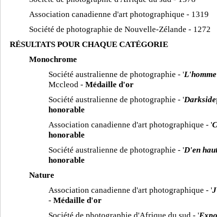
Association canadienne d'art photographique - 1319
Société de photographie de Nouvelle-Zélande - 1272
RÉSULTATS POUR CHAQUE CATÉGORIE
Monochrome
Société australienne de photographie - '
L'homme 
Mccleod -
Médaille d'or
Société australienne de photographie - '
Darkside
honorable
Association canadienne d'art photographique - '
C
honorable
Société australienne de photographie - '
D'en hau
honorable
Nature
Association canadienne d'art photographique - '
J
-
Médaille d'or
Société de photographie d'Afrique du sud - '
Expo