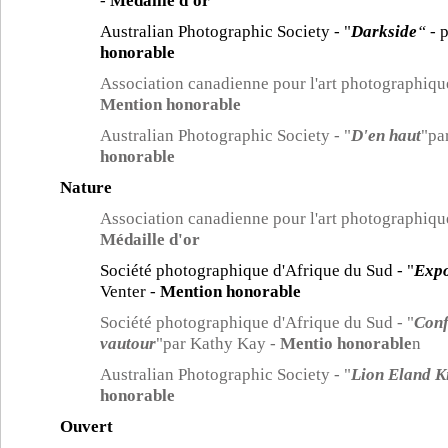
-
Médaille d'or
Australian Photographic Society - "
Darkside
“
- p
honorable
Association canadienne pour l'art photographique
Mention honorable
Australian Photographic Society - "
D'en haut
"pa
honorable
Nature
Association canadienne pour l'art photographique
Médaille d'or
Société photographique d'Afrique du Sud - "
Expo
Venter -
Mention honorable
Société photographique d'Afrique du Sud - "
Conf
vautour
"par Kathy Kay -
Mentio honorable
n
Australian Photographic Society - "
Lion Eland Ki
honorable
Ouvert