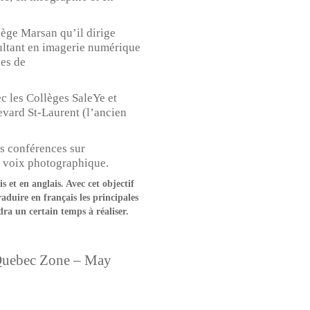
lège Marsan qu’il dirige
nsultant en imagerie numérique
es de
c les Collèges SaleYe et
vard St-Laurent (l’ancien
s conférences sur
sa voix photographique.
 et en anglais. Avec cet objectif
raduire en français les principales
dra un certain temps à réaliser.
Quebec Zone – May