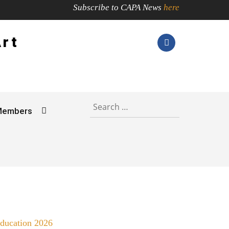
Subscribe to CAPA News
here
Art
Members
Education 2026