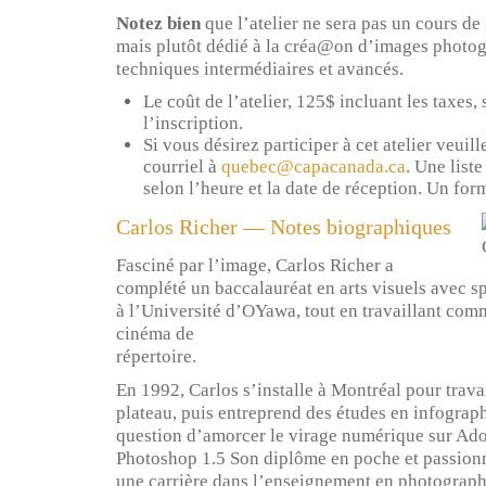
Notez bien
que l’atelier ne sera pas un cours d
mais plutôt dédié à la créa@on d’images photog
techniques intermédiaires et avancés.
Le coût de l’atelier, 125$ incluant les taxes,
l’inscription.
Si vous désirez participer à cet atelier veuil
courriel à
quebec@capacanada.ca
. Une liste
selon l’heure et la date de réception. Un for
Carlos Richer — Notes biographiques
Fasciné par l’image, Carlos Richer a
complété un baccalauréat en arts visuels avec s
à l’Université d’OYawa, tout en travaillant com
cinéma de
répertoire.
En 1992, Carlos s’installe à Montréal pour tra
plateau, puis entreprend des études en infograp
question d’amorcer le virage numérique sur Ad
Photoshop 1.5 Son diplôme en poche et passionn
une carrière dans l’enseignement en photographi