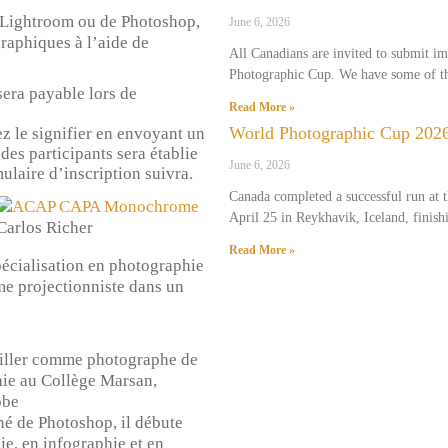
e Lightroom ou de Photoshop,
June 6, 2026
raphiques à l’aide de
All Canadians are invited to submit i
Photographic Cup. We have some of th
 sera payable lors de
Read More »
World Photographic Cup 2026
lez le signifier en envoyant un
 des participants sera établie
June 6, 2026
mulaire d’inscription suivra.
Canada completed a successful run at
April 25 in Reykhavik, Iceland, finish
Carlos Richer
Read More »
pécialisation en photographie
me projectionniste dans un
vailler comme photographe de
hie au Collège Marsan,
obe
é de Photoshop, il débute
e, en infographie et en