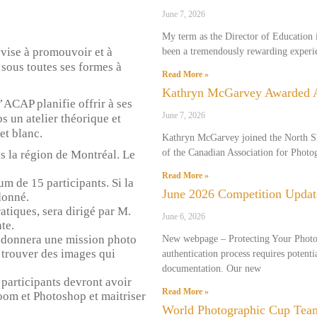
June 7, 2026
My term as the Director of Education i
vise à promouvoir et à
been a tremendously rewarding experie
 sous toutes ses formes à
Read More »
Kathryn McGarvey Awarded
’ACAP planifie offrir à ses
June 7, 2026
 un atelier théorique et
et blanc.
Kathryn McGarvey joined the North S
of the Canadian Association for Phot
ns la région de Montréal. Le
Read More »
m de 15 participants. Si la
June 2026 Competition Updat
edonné.
atiques, sera dirigé par M.
June 6, 2026
te.
, donnera une mission photo
New webpage – Protecting Your Phot
 trouver des images qui
authentication process requires potenti
documentation. Our new
 participants devront avoir
Read More »
oom et Photoshop et maitriser
World Photographic Cup Tea