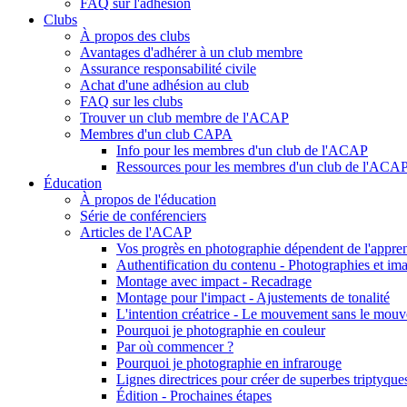
FAQ sur l'adhésion
Clubs
À propos des clubs
Avantages d'adhérer à un club membre
Assurance responsabilité civile
Achat d'une adhésion au club
FAQ sur les clubs
Trouver un club membre de l'ACAP
Membres d'un club CAPA
Info pour les membres d'un club de l'ACAP
Ressources pour les membres d'un club de l'ACA
Éducation
À propos de l'éducation
Série de conférenciers
Articles de l'ACAP
Vos progrès en photographie dépendent de l'appren
Authentification du contenu - Photographies et ima
Montage avec impact - Recadrage
Montage pour l'impact - Ajustements de tonalité
L'intention créatrice - Le mouvement sans le mou
Pourquoi je photographie en couleur
Par où commencer ?
Pourquoi je photographie en infrarouge
Lignes directrices pour créer de superbes triptyque
Édition - Prochaines étapes