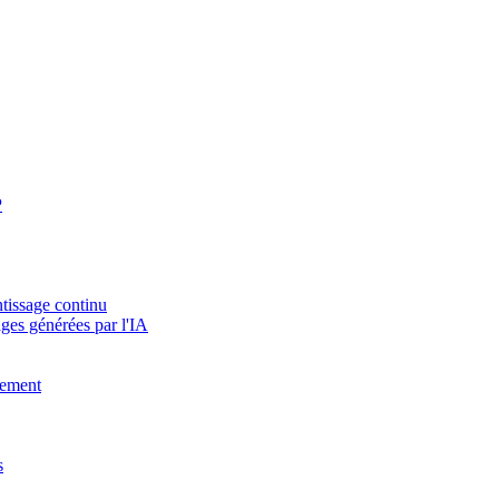
P
tissage continu
ges générées par l'IA
vement
s