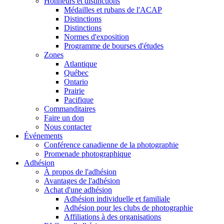
Honneurs et distinctions
Médailles et rubans de l'ACAP
Distinctions
Distinctions
Normes d'exposition
Programme de bourses d'études
Zones
Atlantique
Québec
Ontario
Prairie
Pacifique
Commanditaires
Faire un don
Nous contacter
Événements
Conférence canadienne de la photographie
Promenade photographique
Adhésion
À propos de l'adhésion
Avantages de l'adhésion
Achat d'une adhésion
Adhésion individuelle et familiale
Adhésion pour les clubs de photographie
Affiliations à des organisations