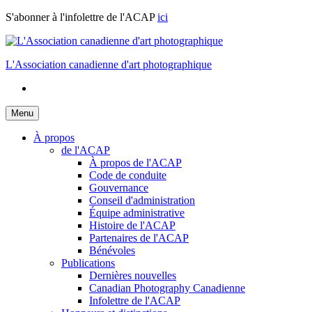
Skip
S'abonner à l'infolettre de l'ACAP
ici
to
content
L'Association canadienne d'art photographique
Menu
À propos
de l'ACAP
À propos de l'ACAP
Code de conduite
Gouvernance
Conseil d'administration
Équipe administrative
Histoire de l'ACAP
Partenaires de l'ACAP
Bénévoles
Publications
Dernières nouvelles
Canadian Photography Canadienne
Infolettre de l'ACAP